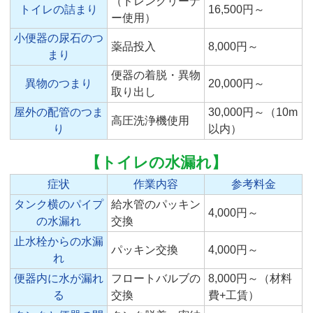
（ドレンクリーナ
トイレの詰まり
16,500円～
ー使用）
小便器の尿石のつ
薬品投入
8,000円～
まり
便器の着脱・異物
異物のつまり
20,000円～
取り出し
屋外の配管のつま
30,000円～（10m
高圧洗浄機使用
り
以内）
【トイレの水漏れ】
症状
作業内容
参考料金
タンク横のパイプ
給水管のパッキン
4,000円～
の水漏れ
交換
止水栓からの水漏
パッキン交換
4,000円～
れ
便器内に水が漏れ
フロートバルブの
8,000円～（材料
る
交換
費+工賃）