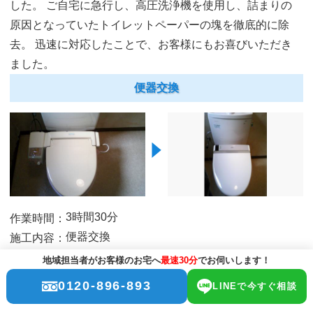
した。
ご自宅に急行し、高圧洗浄機を使用し、詰まりの
原因となっていたトイレットペーパーの塊を徹底的に除
去。
迅速に対応したことで、お客様にもお喜びいただき
ました。
便器交換
3時間30分
作業時間：
便器交換
施工内容：
145,000円（税抜）
費用：
地域担当者がお客様のお宅へ
最速30分
でお伺いします！
「便器が古くなり水漏れもでてきた」とのご相談を受けま
0120-896-893
LINEで今すぐ相談
した。
最新の節水型便器への交換工事を行い、水漏れを