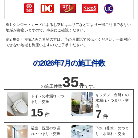
※1 クレジットカードによるお支払はエリアなどにより一部ご利用できない
地域が御座いますので、事前にご確認ください。
※2 集金・お振込みご希望の方は、予めお電話でお伝えください。一部対応
できない地域も御座いますのでご了承ください。
の2026年7月の施工件数
35
件
の
施工件数
です。
キッチン（台所）の
トイレの水漏れ・つ
水漏れ・つまり・交
まり・交換
換
15
7
件
件
浴室・洗面の水漏
下水（排水）のつま
れ・つまり・交換
り・水漏れ・交換