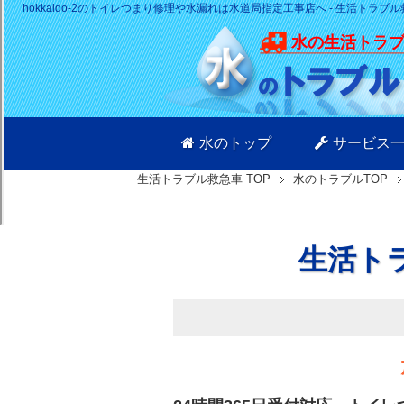
hokkaido-2のトイレつまり修理や水漏れは水道局指定工事店へ - 生活トラブ
水の生活トラ
水のトップ
サービス
生活トラブル救急車
TOP
水のトラブルTOP
生活ト