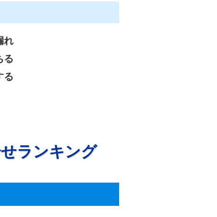
漏れ
ちる
する
合せランキング