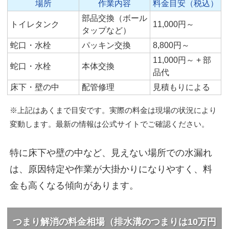
場所
作業内容
料金目安（税込）
部品交換（ボール
トイレタンク
11,000円～
タップなど）
蛇口・水栓
パッキン交換
8,800円～
11,000円～ + 部
蛇口・水栓
本体交換
品代
床下・壁の中
配管修理
見積もりによる
※上記はあくまで目安です。実際の料金は現場の状況により
変動します。最新の情報は公式サイトでご確認ください。
特に床下や壁の中など、見えない場所での水漏れ
は、原因特定や作業が大掛かりになりやすく、料
金も高くなる傾向があります。
つまり解消の料金相場（排水溝のつまりは10万円