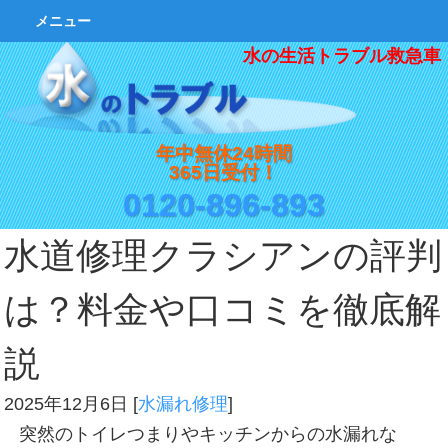
メニュー
水の生活トラブル救急車
年中無休24時間
365日受付！
0120-896-893
水道修理クラシアンの評判
は？料金や口コミを徹底解
説
2025年12月6日
[
水漏れ修理
]
突然のトイレつまりやキッチンからの水漏れな