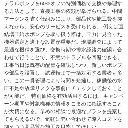
テラルポンプを60%オフの特別価格で交換や修理す
る方法として、直接工事の依頼が挙げられる。中間
マージンを省く仕組みにより、部品代や施工費を抑
えながら、安心のサービスを受けられる。 例えば直
結増圧給水ポンプを取り扱う際は、圧力に見合った
機器選定と適正な設置が重要だ。現場調査によって
最適な機種を選び、交換時期や排水経路の確認も合
わせて行うことで、不意のトラブルを回避できる。
工事当日は既存の配管を確認しつつ、新しいポンプ
や部品を設置し、試運転まで一括対応する業者も多
い。この一貫管理により時間を短縮し、稼働後の水
圧不足や故障リスクを事前にチェックしておくこと
が可能だ。 特別価格を有効活用するには、キャンペ
ーン期間や対象機種の情報をこまめに確認すること
が大切になる。早めの相談で最適なプランを提案し
てもらえるので、気軽に問い合わせて導入コストを
抑えつつ高品質な施工を目指してほしい。