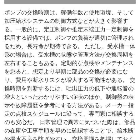
ポンプの交換時期は、稼働年数と使用環境、そして
加圧給水システムの制御方式などが大きく影響す
る。一般的に、定圧制御や推定末端圧力一定制御を
採用する設備では、ポンプの負荷が適切に管理され
るため、長寿命が期待できる。 ただし、受水槽一体
形の場合は、受水槽の状態や管理方法が交換周期を
左右することもある。定期的な点検やメンテナンス
を怠ると、想定より早期に部品の交換が必要にな
り、費用や断水リスクが増大する可能性がある。 交
換時期を判断するには、吐出圧力の低下や運転音の
増大といったわかりやすい症状のほか、制御盤の表
示や故障履歴を参考にする方法がある。メーカー指
定の点検スケジュールに沿って、専門家に相談する
のも安心だ。 日常管理で異常に気づいた際は、部品
の在庫や工事手順を早めに確認することで、給水断
や揚水不良を防ぎやすい。交換周期を把握しておく