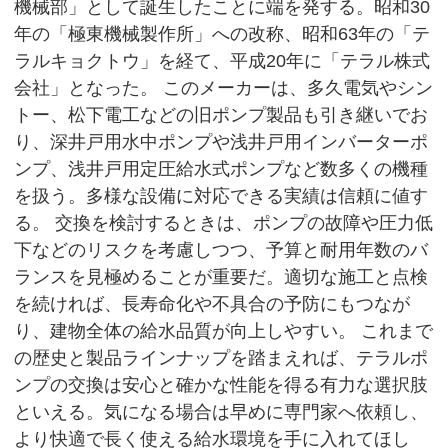
機械部」として誕生したことに端を発する。昭和30
年の「極東機械製作所」への改称、昭和63年の「テ
ラルキョクトウ」を経て、平成20年に「テラル株式
会社」となった。 このメーカーは、多久電気やシン
トー、松下電工などの旧ポンプ製品も引き継いでお
り、深井戸用水中ポンプや浅井戸用インバーターポ
ンプ、浅井戸用定圧給水式ポンプなど数多くの機種
を扱う。多様な設備に対応できる実績は信頼に値す
る。 交換を検討するときは、ポンプの故障や圧力低
下などのリスクを考慮しつつ、予算と耐用年数のバ
ランスを見極めることが重要だ。適切な施工と点検
を続ければ、長寿命化や不具合の予防にもつなが
り、建物全体の給水品質が向上しやすい。 これまで
の歴史と製品ラインナップを踏まえれば、テラルポ
ンプの交換は安心と確かな性能を得る有力な選択肢
といえる。気になる場合は早めに専門家へ依頼し、
より快適で長く使える給水環境を手に入れてほし