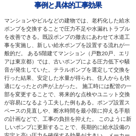
事例と具体的工事効果
マンションやビルなどの建物では、老朽化した給水
ポンプを交換することで圧力不足や水漏れトラブル
を改善できる。既設ポンプの撤去にあわせて水道工
事を実施し、新しい給水ポンプを設置する流れが一
般的だ。 ある5階建てマンション（戸数20戸、エリ
アは東京都）では、古いポンプによる圧力低下や騒
音が発生していた。テラルポンプを選定して交換を
行った結果、安定した水量が得られ、住人からも快
適になったとの声が上がった。 施工時には配管の一
部を変更することで、将来的な点検やユニット交換
が容易になるよう工夫した例もある。ポンプ設置ス
ペースの見直しや、断水時間を最小限に抑える手順
の計画などで、工事の負担を抑えた。 このように新
しいポンプに更新することで、長期的に給水設備の
安定と高い圧力を確保する効果が大きい。メーカー