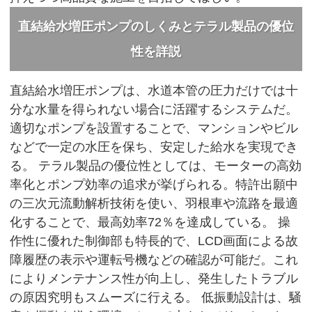
直結給水増圧ポンプのしくみとテラル製品の優位
性を詳説
直結給水増圧ポンプは、水道本管の圧力だけでは十
分な水量を得られない場合に活躍するシステムだ。
適切なポンプを設置することで、マンションやビル
などで一定の水圧を保ち、安定した給水を実現でき
る。 テラル製品の優位性としては、モーターの高効
率化とポンプ効率の追求が挙げられる。特許出願中
の三次元流動解析技術を使い、羽根車や流路を最適
化することで、最高効率72％を達成している。 操
作性に優れた制御部も特長的で、LCD画面による故
障履歴の表示や運転号機などの確認が可能だ。これ
によりメンテナンス性が向上し、発生したトラブル
の原因究明もスムーズに行える。 低振動設計は、騒