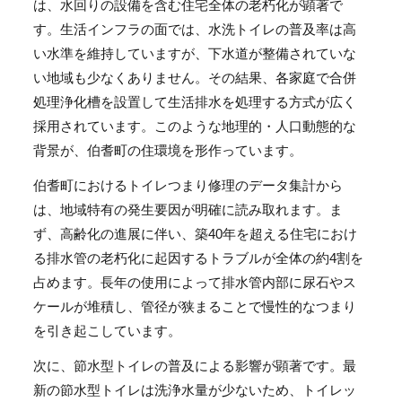
は、水回りの設備を含む住宅全体の老朽化が顕著で
す。生活インフラの面では、水洗トイレの普及率は高
い水準を維持していますが、下水道が整備されていな
い地域も少なくありません。その結果、各家庭で合併
処理浄化槽を設置して生活排水を処理する方式が広く
採用されています。このような地理的・人口動態的な
背景が、伯耆町の住環境を形作っています。
伯耆町におけるトイレつまり修理のデータ集計から
は、地域特有の発生要因が明確に読み取れます。ま
ず、高齢化の進展に伴い、築40年を超える住宅におけ
る排水管の老朽化に起因するトラブルが全体の約4割を
占めます。長年の使用によって排水管内部に尿石やス
ケールが堆積し、管径が狭まることで慢性的なつまり
を引き起こしています。
次に、節水型トイレの普及による影響が顕著です。最
新の節水型トイレは洗浄水量が少ないため、トイレッ