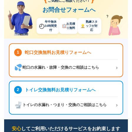
❴
❵
ご気軽にご相談ください！
お問合せフォームへ
年中無休
熟練スタ
◴
お見積
24時間受
ッフ
が対
り
無料
付
応
1
蛇口交換無料お見積りフォームへ
›
蛇口の水漏れ・故障・交換のご相談はこちら
2
トイレ交換無料お見積りフォームへ
›
トイレの水漏れ・つまり・交換のご相談はこちら
安心
してご利用いただけるサービスをお約束します