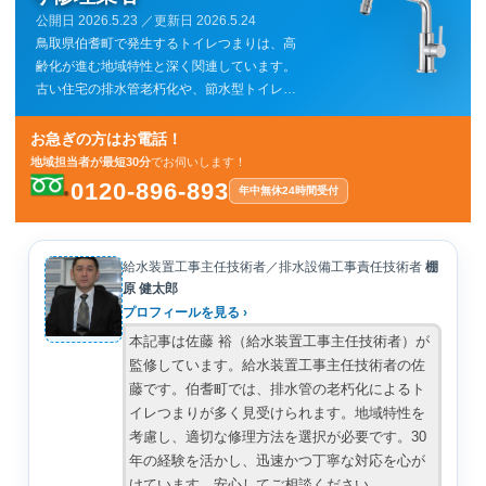
公開日
2026.5.23
／更新日
2026.5.24
鳥取県伯耆町で発生するトイレつまりは、高
齢化が進む地域特性と深く関連しています。
古い住宅の排水管老朽化や、節水型トイレの
普及による排水量の不足が原因で、つまりが
発生しやすい傾向にあります。農業が盛んな
お急ぎの方はお電話！
地域のため、土砂の流入も考慮すべき点で
地域担当者が最短30分
でお伺いします！
す。迅速な対応で、快適な生活環境を取り戻
0120-896-893
年中無休
24時間受付
しましょう。
給水装置工事主任技術者／排水設備工事責任技術者
棚
原 健太郎
プロフィールを見る ›
本記事は佐藤 裕（給水装置工事主任技術者）が
監修しています。給水装置工事主任技術者の佐
藤です。伯耆町では、排水管の老朽化によるト
イレつまりが多く見受けられます。地域特性を
考慮し、適切な修理方法を選択が必要です。30
年の経験を活かし、迅速かつ丁寧な対応を心が
けています。安心してご相談ください。