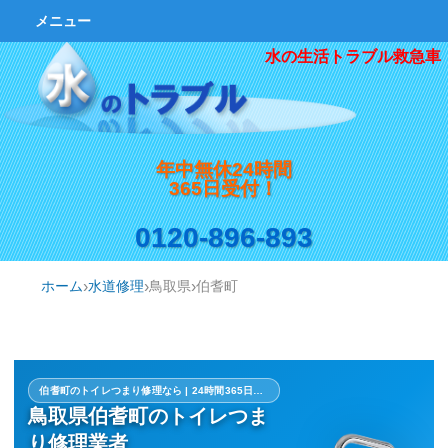
メニュー
水の生活トラブル救急車
年中無休24時間
365日受付！
0120-896-893
ホーム
水道修理
鳥取県
伯耆町
伯耆町のトイレつまり修理なら | 24時間365日・最短対応
鳥取県伯耆町のトイレつま
り修理業者