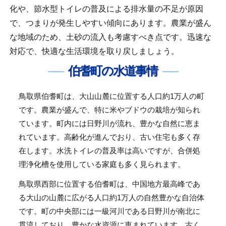
化や、節水型トイレの普及による排水量の不足が原因
で、つまりが発生しやすい傾向にあります。農業が盛ん
な地域のため、土砂の流入も考慮すべき点です。迅速な
対応で、快適な生活環境を取り戻しましょう。
伯耆町の水道事情
鳥取県伯耆町は、大山山麓に位置する人口約1万人の町
です。農業が盛んで、特に米やブドウの栽培が知られ
ています。町内には日野川が流れ、豊かな自然に恵ま
れています。高齢化が進んでおり、古い住宅も多く存
在します。水洗トイレの普及率は高いですが、合併処
理浄化槽を使用している家庭も多く見られます。
鳥取県西部に位置する伯耆町は、中国地方最高峰であ
る大山の山麓に広がる人口約1万人の自然豊かな自治体
です。町の中央部には一級河川である日野川が南北に
貫流しており、豊かな水資源に恵まれています。古く