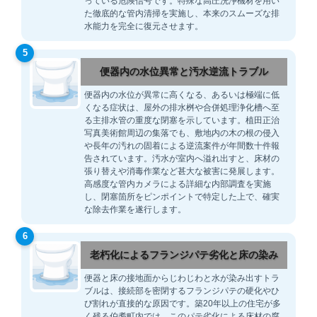
っている危険信号です。特殊な高圧洗浄機材を用い
た徹底的な管内清掃を実施し、本来のスムーズな排
水能力を完全に復元させます。
5
便器内の水位異常と汚水逆流トラブル
便器内の水位が異常に高くなる、あるいは極端に低
くなる症状は、屋外の排水桝や合併処理浄化槽へ至
る主排水管の重度な閉塞を示しています。植田正治
写真美術館周辺の集落でも、敷地内の木の根の侵入
や長年の汚れの固着による逆流案件が年間数十件報
告されています。汚水が室内へ溢れ出すと、床材の
張り替えや消毒作業など甚大な被害に発展します。
高感度な管内カメラによる詳細な内部調査を実施
し、閉塞箇所をピンポイントで特定した上で、確実
な除去作業を遂行します。
6
老朽化によるフランジパテ劣化と床の染み
便器と床の接地面からじわじわと水が染み出すトラ
ブルは、接続部を密閉するフランジパテの硬化やひ
び割れが直接的な原因です。築20年以上の住宅が多
く残る伯耆町内では、このパテ劣化による床材の腐