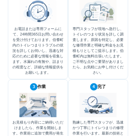
お電話または専用フォームに
専門スタッフが現地へ急行し、
て、24時間365日お問い合わせ
トイレのつまり状況を詳しく調
を受け付けております。伯耆町
査します。原因を特定し、必要
内のトイレつまりトラブルの状
な修理作業と明確な料金をお見
況を詳しくお伺いし、迅速な対
積もりとしてご提示します。伯
応のために必要な情報を収集し
耆町内は無料出張いたします。
ます。水漏れの有無や、詰まり
ご不明な点やご要望がありまし
の程度など、詳細な情報提供を
たら、お気軽にお申し付けくだ
お願いします。
さい。
作業
完了
3
4
お見積もり内容にご納得いただ
熟練した専門スタッフが、迅速
けましたら、作業を開始しま
かつ丁寧にトイレつまりの修理
す。作業前に追加で費用が発生
作業を行います。最新の技術と