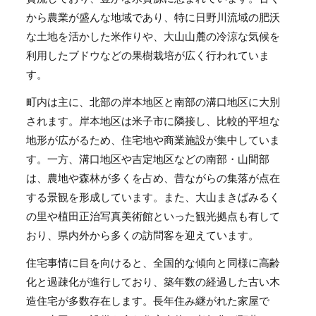
から農業が盛んな地域であり、特に日野川流域の肥沃
な土地を活かした米作りや、大山山麓の冷涼な気候を
利用したブドウなどの果樹栽培が広く行われていま
す。
町内は主に、北部の岸本地区と南部の溝口地区に大別
されます。岸本地区は米子市に隣接し、比較的平坦な
地形が広がるため、住宅地や商業施設が集中していま
す。一方、溝口地区や吉定地区などの南部・山間部
は、農地や森林が多くを占め、昔ながらの集落が点在
する景観を形成しています。また、大山まきばみるく
の里や植田正治写真美術館といった観光拠点も有して
おり、県内外から多くの訪問客を迎えています。
住宅事情に目を向けると、全国的な傾向と同様に高齢
化と過疎化が進行しており、築年数の経過した古い木
造住宅が多数存在します。長年住み継がれた家屋で