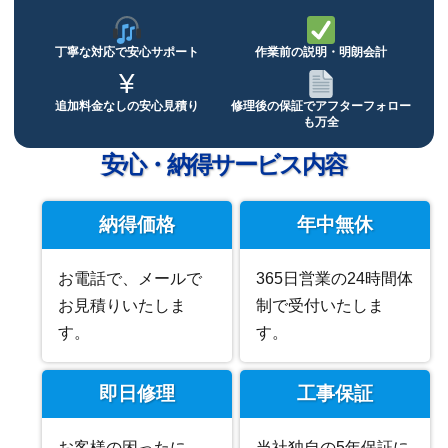
丁寧な対応で
安心サポート
作業前の説明・
明朗会計
¥
追加料金なしの
安心見積り
修理後の保証で
アフターフォロー
も万全
安心・納得サービス内容
納得価格
年中無休
お電話で、メールで
365日営業の24時間体
お見積りいたしま
制で受付いたしま
す。
す。
即日修理
工事保証
お客様の困ったに、
当社独自の5年保証に