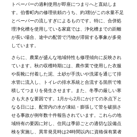
トペーパーの過剰使用が即座につまりへと直結しま
す。伯耆町内の修理依頼のうち、約3割がこの水量不足
とペーパーの流しすぎによるものです。特に、合併処
理浄化槽を使用している家庭では、浄化槽までの距離
が長い場合、途中の配管で汚物が滞留する事象が多発
しています。
さらに、農業が盛んな地域特性も修理傾向に反映され
ています。秋の収穫時期には、農作業で使用した衣服
や長靴に付着した泥、土砂が手洗いや洗濯を通じて排
水管に流入し、トイレの排水系統と合流する箇所で堆
積してつまりを発生させます。また、冬季の厳しい寒
さも大きな要因です。1月から2月にかけての氷点下と
なる日には、配管内の水が凍結・膨張して管を破損さ
せる事故が例年数十件報告されています。これらの地
域特有の要因に対し、住民は季節ごとの適切な設備点
検を実施し、異常発見時は24時間以内に資格保有業者