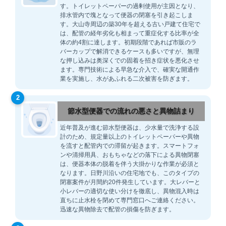
す。トイレットペーパーの過剰使用が主因となり、
排水管内で塊となって便器の閉塞を引き起こしま
す。大山寺周辺の築30年を超える古い戸建て住宅で
は、配管の経年劣化も相まって重症化する比率が全
体の約4割に達します。初期段階であれば市販のラ
バーカップで解消できるケースも多いですが、無理
な押し込みは奥深くでの固着を招き症状を悪化させ
ます。専門技術による早急な介入で、確実な開通作
業を実施し、水があふれる二次被害を防ぎます。
2
節水型便器での流れの悪さと異物詰まり
近年普及が進む節水型便器は、少水量で洗浄する設
計のため、規定量以上のトイレットペーパーや異物
を流すと配管内での滞留が起きます。スマートフォ
ンや清掃用具、おもちゃなどの落下による異物閉塞
は、便器本体の脱着を伴う大掛かりな作業が必須と
なります。日野川沿いの住宅地でも、このタイプの
閉塞案件が月間約20件発生しています。大レバーと
小レバーの適切な使い分けを徹底し、異物混入時は
直ちに止水栓を閉めて専門窓口へご連絡ください。
迅速な異物除去で配管の損傷を防ぎます。