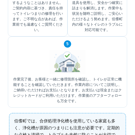
するようなことはありません。
道具を使用し、安全かつ確実に
ご契約内容に基づき、責任を持
詰まりを解消します。作業中も
ってトイレつまりの修理を行い
状況を随時ご説明し、ご安心い
ます。ご不明な点があれば、作
ただけるよう努めます。伯耆町
業前でも遠慮なくご質問くださ
内の様々なトイレのトラブルに
い。
対応可能です。
5
作業完了後、お客様と一緒に修理箇所を確認し、トイレが正常に機
能することを確認していただきます。作業内容についてご説明し、
ご納得いただければお支払いとなります。お支払いは現金またはク
レジットカードがご利用いただけます。作業後のアフターフォロー
も万全です。
伯耆町では、合併処理浄化槽を使用している家庭も多
く、浄化槽が原因のつまりにも注意が必要です。定期的
な点検と清掃で、トラブルを未然に防ぐことが大切で