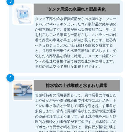
3
タンク周辺の水漏れと部品劣化
タンク下部や給水管接続部からの水漏れは、フロー
トバルブやパッキンといったゴム製部品の経年劣化
が根本原因です。農業が盛んな伯耆町では、地下水
を利用している家庭も一部存在し、ミネラル分の付
着で部品の摩耗が早まる傾向が見られます。便器内
へチョロチョロと水が流れ続ける症状を放置する
と、月額数千円単位の水道代増加に直結します。劣
化した内部部品を的確に特定し、メーカー純正パー
ツへの迅速な交換作業で確実な止水を実現します。
早期の部品交換で無駄な出費を抑えます。
4
排水管の土砂堆積と水まわり異常
伯耆町特有の環境要因として、農作業着に付着した
土や砂が浴室や洗濯機経由で排水管に流れ込み、ト
イレの排水系統と合流して閉塞を引き起こす事象が
多発します。管内に長期間堆積した土砂や泥は通常
の薬品洗浄では全く溶けず、高圧洗浄機を用いた物
理的な粉砕と排出作業が不可欠です。排水時にゴボ
ゴボという異音が鳴る症状は、管内径が極端に狭ま