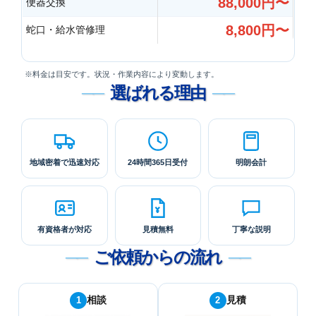
88,000円〜
便器交換
8,800円〜
蛇口・給水管修理
※料金は目安です。状況・作業内容により変動します。
選ばれる理由
地域密着で
迅速対応
24時間
365日受付
明朗会計
有資格者が
対応
見積無料
丁寧な説明
ご依頼からの流れ
相談
見積
1
2