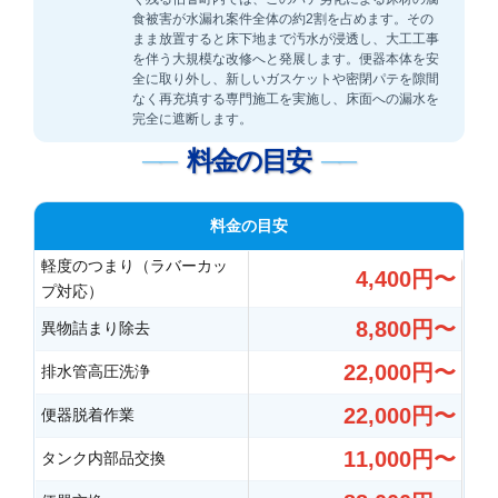
食被害が水漏れ案件全体の約2割を占めます。その
まま放置すると床下地まで汚水が浸透し、大工工事
を伴う大規模な改修へと発展します。便器本体を安
全に取り外し、新しいガスケットや密閉パテを隙間
なく再充填する専門施工を実施し、床面への漏水を
完全に遮断します。
料金の目安
料金の目安
軽度のつまり（ラバーカッ
4,400円〜
プ対応）
8,800円〜
異物詰まり除去
22,000円〜
排水管高圧洗浄
22,000円〜
便器脱着作業
11,000円〜
タンク内部品交換