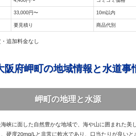
4,400円〜
コミコミ価格
33,000円〜
10m以内
要見積り
商品代別
定・追加料金なし
大阪府岬町の地域情報と水道事
岬町の地理と水源
淡海峡に面した自然豊かな地域で、海や山に囲まれた美
、硬度20mg/Lと非常に軟水であり、口当たりが良い