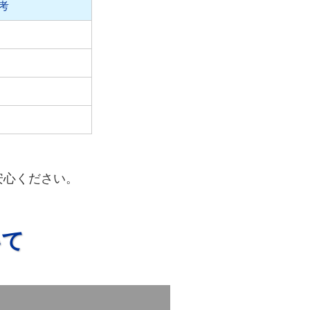
考
安心ください。
いて