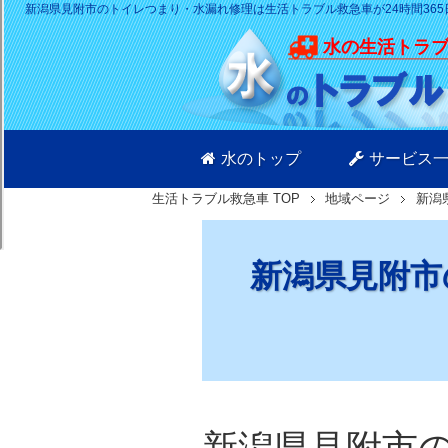
新潟県見附市のトイレつまり・水漏れ修理は生活トラブル救急車が24時間365
水の生活トラ
水のトップ
サービス
生活トラブル救急車
TOP
地域ページ
新潟
新潟県見附市
新潟県見附市