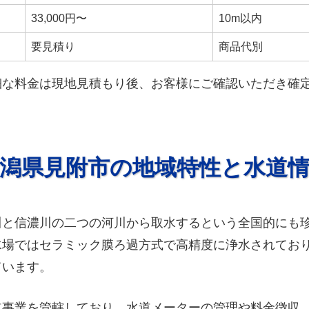
33,000円〜
10m以内
要見積り
商品代別
細な料金は現地見積もり後、お客様にご確認いただき確
潟県見附市の地域特性と水道
川と信濃川の二つの河川から取水するという全国的にも
場ではセラミック膜ろ過方式で高精度に浄水されており、
ています。
道事業を管轄しており、水道メーターの管理や料金徴収