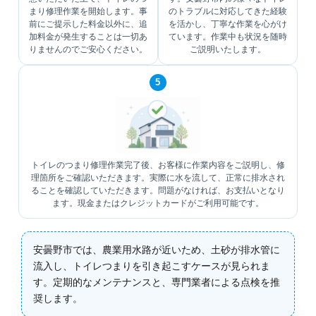
まり修理作業を開始します。事
のトラブルに対応してきた経験
前にご提示した料金以外に、追
を活かし、丁寧な作業を心がけ
加料金が発生することは一切あ
ています。作業中も状況を随時
りませんのでご安心ください。
ご説明いたします。
5
トイレのつまり修理作業完了後、お客様に作業内容をご説明し、修
理箇所をご確認いただきます。実際に水を流して、正常に排水され
ることを確認していただきます。問題がなければ、お支払いとなり
ます。現金またはクレジットカードがご利用可能です。
安曇野市では、農業用水路が近いため、土砂が排水管に
流入し、トイレつまりを引き起こすケースが見られま
す。定期的なメンテナンスと、専門業者による点検を推
奨します。