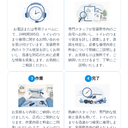
お電話または専用フォームに
専門スタッフが安曇野市内のご
て、24時間365日、トイレのつ
自宅へお伺いし、トイレのつま
まり修理に関するお問い合わせ
り状況を詳しく調査します。原
を受け付けています。安曇野市
因を特定し、必要な修理内容と
内のトラブル状況を詳しくお伺
料金について明確にご説明しま
いし、迅速な対応のために必要
す。お見積もりは無料です。ご
な情報を収集します。お気軽に
納得いただけるまで、丁寧にご
ご相談ください。
説明いたします。
作業
完了
3
4
お見積もり内容にご納得いただ
熟練のスタッフが、専門的な技
けましたら、正式にご契約とな
術と道具を用いて、トイレのつ
ります。作業内容と料金にご同
まりを迅速かつ確実に修理しま
意いただいた上で、トイレのつ
す。安曇野市内の様々なトイレ