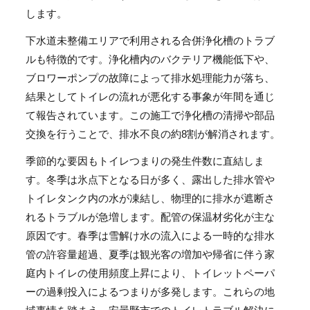
します。
下水道未整備エリアで利用される合併浄化槽のトラブ
ルも特徴的です。浄化槽内のバクテリア機能低下や、
ブロワーポンプの故障によって排水処理能力が落ち、
結果としてトイレの流れが悪化する事象が年間を通じ
て報告されています。この施工で浄化槽の清掃や部品
交換を行うことで、排水不良の約8割が解消されます。
季節的な要因もトイレつまりの発生件数に直結しま
す。冬季は氷点下となる日が多く、露出した排水管や
トイレタンク内の水が凍結し、物理的に排水が遮断さ
れるトラブルが急増します。配管の保温材劣化が主な
原因です。春季は雪解け水の流入による一時的な排水
管の許容量超過、夏季は観光客の増加や帰省に伴う家
庭内トイレの使用頻度上昇により、トイレットペーパ
ーの過剰投入によるつまりが多発します。これらの地