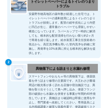
トイレットペーパーによるトイレのつまり
トラブル
安曇野市穂高地区の築年数が経過した住宅では、ト
イレットペーパーの過剰使用によるトイレのつまり
トラブルが頻発します。配管の経年劣化により内壁
に凹凸が生じ、通常量のペーパーでも滞留しやすい
構造になっています。ラバーカップで一時的に解消
しても、根本的な配管清掃を行わない限り約2ヶ月
で再発を繰り返します。給水装置工事主任技術者の
視点から、高圧洗浄機を用いた管内洗浄を的確に実
施し、再発率を10%未満に抑える根本的な解決を提
供します。
2
異物落下による詰まりと水漏れ修理
スマートフォンやおもちゃ等の異物落下は、便器脱
着を伴う詰まり修理の主要因です。大王わさび農場
周辺の観光客が多く訪れる店舗や宿泊施設では、異
物を取り出そうとして奥へ押し込み、便器フランジ
部の破損から水漏れを併発する事案が年間約40件発
生しています。異物詰まり確認時は即座に使用を中
止し、専門業者へ依頼してください。専用器具によ
る内視鏡調査と確実な脱着作業で、便器破損リスク