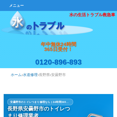
メニュー
水の生活トラブル救急車
年中無休24時間
365日受付！
0120-896-893
ホーム
水道修理
長野県
安曇野市
安曇野市のトイレつまり修理なら | 24時間365日・最短対応
長野県安曇野市のトイレつ
まり修理業者