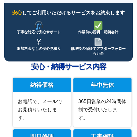
安心
してご利用いただけるサービスをお約束します
丁寧な対応で
安心サポート
作業前の説明・
明朗会計
¥
追加料金なしの
安心見積り
修理後の保証で
アフターフォロー
も万全
安心・納得サービス内容
納得価格
年中無休
お電話で、メールで
365日営業の24時間体
お見積りいたしま
制で受付いたしま
す。
す。
即日修理
工事保証