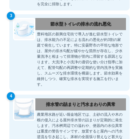
を完全に排除します。
3
節水型トイレの排水の流れ悪化
豊科地区の新興住宅街で導入が進む節水型トイレで
は、排水能力の不足による流れの悪化が約3割の家
庭で発生しています。特に安曇野市の平坦な地形で
は、屋外の排水勾配が緩やかな箇所が存在し、少水
量洗浄と相まって排泄物が管内に滞留する原因とな
ります。大洗浄と小洗浄の適切な使い分け指導に加
えて、配管勾配の再調整や定期的な管内洗浄を実施
し、スムーズな排水環境を構築します。節水効果を
維持しつつ、確実な排水を実現する施工を行いま
す。
4
排水管の詰まりと汚水まわりの異常
農業用水路が近い堀金地区では、土砂の流入や木の
根の侵入による屋外排水管の詰まりが定期的に発生
します。汚水桝周辺での溢れや、便器内の水位異常
は重度の警告サインです。放置すると屋内への汚水
逆流を引き起こし、床材の全面張り替えなど甚大な