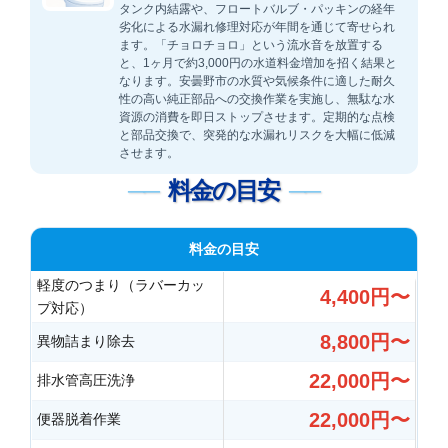
タンク内結露や、フロートバルブ・パッキンの経年
劣化による水漏れ修理対応が年間を通じて寄せられ
ます。「チョロチョロ」という流水音を放置する
と、1ヶ月で約3,000円の水道料金増加を招く結果と
なります。安曇野市の水質や気候条件に適した耐久
性の高い純正部品への交換作業を実施し、無駄な水
資源の消費を即日ストップさせます。定期的な点検
と部品交換で、突発的な水漏れリスクを大幅に低減
させます。
料金の目安
料金の目安
軽度のつまり（ラバーカッ
4,400円〜
プ対応）
8,800円〜
異物詰まり除去
22,000円〜
排水管高圧洗浄
22,000円〜
便器脱着作業