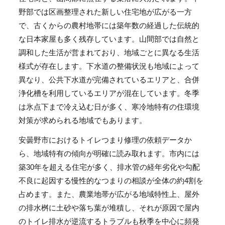
野部では区画整理された新しい住宅地が広がる一方
で、古くからの農村地帯には築年数の経過した伝統的
な日本家屋も多く残存しています。山間部では自然と
調和した生活が営まれており、地域ごとに異なる生活
様式が存在します。下水道の整備状況も地域によって
異なり、公共下水道が完備されているエリアと、合併
浄化槽を利用しているエリアが混在しています。冬季
は氷点下まで冷え込む日が多く、寒冷地特有の住環境
対策が求められる地域でもあります。
安曇野市におけるトイレつまり修理の依頼データか
ら、地域特有の傾向が明確に読み取れます。市内には
築30年を超える住宅が多く、排水管の経年劣化や勾配
不良に起因する慢性的なつまりの相談が全体の約4割を
占めます。また、農業地帯が広がる地域特性上、屋外
の排水桝に土砂や落ち葉が堆積し、それが原因で屋内
のトイレ排水が逆流するトラブルも秋季を中心に頻発