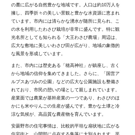
の麓に広がる自然豊かな地域です。人口は約10万人を
擁し、四季折々の美しい景観と豊かな水資源に恵まれ
ています。市内には清らかな湧水が随所に見られ、こ
の水を利用したわさび栽培が非常に盛んです。特に観
光名所としても知られる「大王わさび農場」周辺は、
広大な敷地に美しいわさび田が広がり、地域の象徴的
な風景を形成しています。
また、市内には歴史ある「穂高神社」が鎮座し、古く
から地域の信仰を集めてきました。さらに、「国営ア
ルプスあづみの公園」などの広大な公園施設も整備さ
れており、市民の憩いの場として親しまれています。
産業面では農業が基幹産業の一つであり、わさびのほ
かにも米やりんごの生産が盛んです。豊かな土壌と冷
涼な気候が、高品質な農産物を育んでいます。
安曇野市の住宅事情は、比較的平坦な扇状地に広がる
住宅街と、山間部に点在する集落に大別されます。平