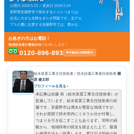
公開日
2026.5.23
／更新日
2026.5.24
長野県安曇野市で発生するトイレつまりは、
生活に大きな支障をきたす問題です。北アル
プスの麓に位置する安曇野市では、豊かな自
然環境が魅力である一方、古い住宅や排水設
備の老朽化によるつまりも少なくありませ
お急ぎの方はお電話！
ん。迅速な修理対応で、快適な生活環境を取
地域担当者が最短30分
でお伺いします！
り戻しましょう。専門業者による確実な原因
0120-896-893
年中無休
24時間受付
特定と適切な修理が重要です。
給水装置工事主任技術者／排水設備工事責任技術者
棚
原 健太郎
プロフィールを見る ›
本記事は佐藤 裕（給水装置工事主任技術者）が
監修しています。給水装置工事主任技術者の佐
藤です。安曇野市は湧水が豊富な地域ですが、
それが原因で排水管内にミネラル分が付着し、
つまりを引き起こすこともあります。30年の経
験から、地域特有の状況を踏まえた上で、最適
な修理方法をご提案します。累計21,635件の対