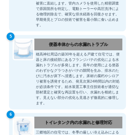
被害に直結します。管内カメラを使用した精密調査
で原因箇所を特定し、電動トーラーや高圧洗浄によ
る物理的除去で、確実な排水経路を回復させます。
早期発見とプロの技術で被害を最小限に食い止めま
す。
5
便器本体からの水漏れトラブル
穂高神社周辺の築30年を超える戸建て住宅では、便
器と床の接続部にあるフランジパテの劣化による水
漏れトラブルが多発します。長年の使用による便器
のわずかなグラつきがパテの隙間を生み、排水のた
びに汚水が床下へ浸透します。床材の腐朽やシロア
リ被害を誘発するため、発見次第24時間以内の対処
が必須条件です。給水装置工事主任技術者が適切な
部材選定と確実な再設置を行い、水漏れを根絶しま
す。見えない部分の劣化も見逃さず徹底的に修理し
ます。
6
トイレタンク内の水漏れと修理対応
三郷地区の住宅では、冬季の厳しい冷え込みによる