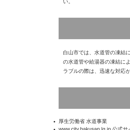
い。
白山市では、水道管の凍結
の水道管や給湯器の凍結に
ラブルの際は、迅速な対応
厚生労働省 水道事業
www.city.hakusan.lg.jp 公式