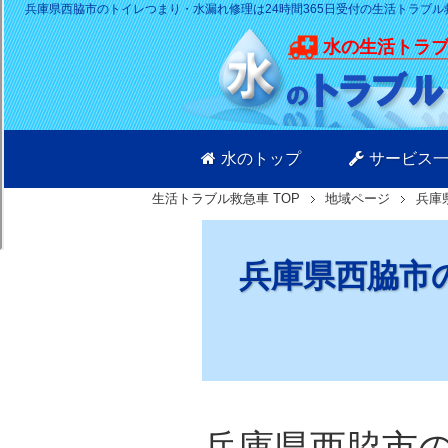
兵庫県西脇市のトイレつまり・水漏れ修理は24時間365日受付の生活トラブル
水の生活トラ
水のトップ
サービス
生活トラブル救急車
TOP
地域ページ
兵庫
兵庫県西脇市の
兵庫県西脇市の