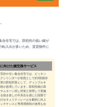
集合住宅では、防犯性の低い鍵が
の転入出が多いため、賃貸物件に
に向けた鍵交換サービス
住宅街や古い集合住宅では、ピッキン
クシリンダーが依然として約3割残存
被害の防犯対策として、ディンプルキ
依頼が急増しています。防犯性能の高
、サムターン回し対策と併用して実施
よる抜き差しの不具合を感じた段階で
宅のセキュリティレベルを劇的に向上
メンテナンスと専用潤滑剤の使用も合