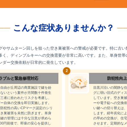
こんな症状ありませんか？
グやサムターン回しを狙った空き巣被害への警戒が必要です。特に古い
多く、ディンプルキーへの交換需要が非常に高いです。また、単身世帯
ンダー交換依頼が日常的に発生しています。
2
ラブルと緊急修理対応
防犯性向上
や自由が丘周辺の商業施設で鍵を紛
目黒川沿いの閑静な
れないという案件が月間数十件発生
グに弱い旧式のディス
第三者に拾われたリスクを考慮し、
しています。空き巣
ダー自体の交換を即日実施します。
ーや電子錠への交換
防犯性の高いCPマーク認定のシリ
い鍵への切り替えは
空き巣被害を未然に防ぎます。単身
します。経年劣化に
、鍵の管理には十分な注意が求めら
の早めの交換が、住
000円前後で、即座の安心を提供し
させます。定期的な