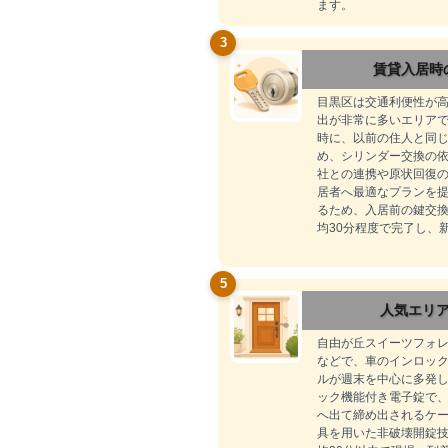
ます。
3
賃貸入居時
目黒区は交通利便性が
出が非常に多いエリア
時に、以前の住人と同
め、シリンダー交換の
社との連携や原状回復
居者へ最適なプランを
るため、入居前の鍵交
均30分程度で完了し、
5
人気エリ
自由が丘スイーツフォ
などで、車のインロッ
ルが週末を中心に多発
ック機能付き電子錠で
へ出て締め出されるケ
具を用いた非破壊開錠