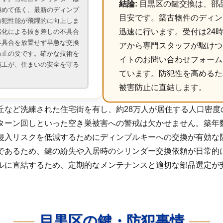
結論:
目黒区の鍵交換は、部品代
極めて低く、最新のディンプ
目安です。築古物件のディン
防犯性能が飛躍的に向上しま
迅速に行います。受付は24
劣化による抜き差しの不具合
不具合を放置せず早急な交換
アから専門スタッフが駆けつ
防止の要です。確かな技術を
イトのお問い合わせフォーム
施工が、住まいの安全を守る
ています。防犯性を高めるた
被害防止に直結します。
丘など洗練された住宅街を有し、約28万人が居住する人口密度
ターン回しといった空き巣被害への警戒は欠かせません。築年
侵入リスクを低減するためにディンプルキーへの交換が有効な
であるため、鍵の紛失や入居時のシリンダー交換依頼が日常的
ルに直結するため、定期的なメンテナンスと適切な部品選定が
目黒区の鍵・防犯事情