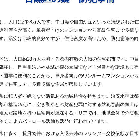
し、人口は約28万人です。中目黒や自由が丘といった洗練された
通利便性が高く、単身者向けのマンションから高級住宅まで多様な
す。治安は比較的良好ですが、住宅密度が高いため、防犯意識の向
区は、人口約28万人を擁する都内有数の人気の住宅都市です。中
隣接し、目黒川沿いや林試の森公園周辺など自然豊かな環境も共存
・通学に便利なことから、単身者向けのワンルームマンションから
建て住宅まで、多種多様な住居が密集しています。
常に転入者が絶えない活気ある地域特性を持ちます。治安水準は都
都市構造ゆえに、空き巣などの財産犯罪に対する防犯意識の向上は
組んだ路地を持つ住宅街が混在するエリアでは、地域全体での防犯
治会によるパトロール活動も活発に行われています。
常に多く、賃貸物件における入退去時のシリンダー交換依頼が日常