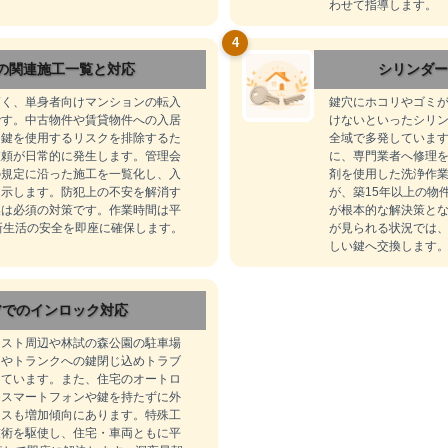
わせて指導します。
4
の関連施工一覧と対応
シリンダー
高く、単身者向けマンションの転入
鍵穴にホコリやゴミ
です。中古物件や賃貸物件への入居
けないといったシリ
じ鍵を使用するリスクを排除するた
全域で多発していま
依頼が日常的に発生します。管理会
に、専門業者へ修理
の規定に沿った施工を一覧化し、入
剤を使用した洗浄作業
提示します。防犯上の不安を解消す
が、築15年以上の物
換は必須の対策です。作業時間は平
が根本的な解決策と
新生活の安全を即座に確保します。
が見られる状況では
しい鍵へ交換します
アでのインロック対応
レスト周辺や林試の森公園の駐車場
クやトランクへの鍵閉じ込めトラブ
しています。また、住宅のオートロ
、スマートフォンや鍵を持たずに外
ースも増加傾向にあります。特殊工
技術を駆使し、住宅・車両ともに平