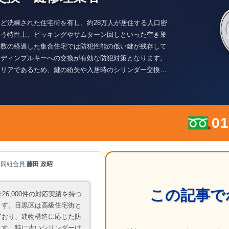
ど洗練された住宅街を有し、約28万人が居住する人口密
いう特性上、ピッキングやサムターン回しといった空き巣
年数の経過した集合住宅では防犯性能の低い鍵が残存して
にディンプルキーへの交換が有効な防犯対策となります。
エリアであるため、鍵の紛失や入居時のシリンダー交換依
化による不具合を放置すると施錠トラブルに直結するた
な部品選定が安全な住環境を維持する鍵となります。
01
協同組合員
藤田 政昭
この記事で
26,000件の対応実績を持つ
ます。目黒区は高級住宅街と
ており、建物構造に応じた防
ます。特に古いシリンダーは