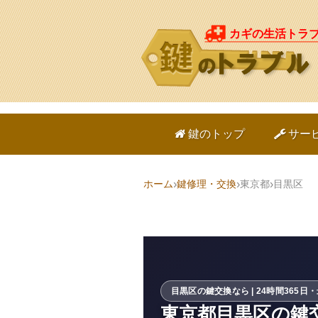
カギの生活トラ
鍵のトップ
サー
ホーム
鍵修理・交換
東京都
目黒区
目黒区の鍵交換なら | 24時間365日
東京都目黒区の鍵