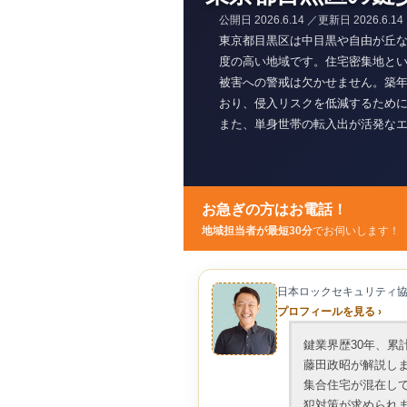
公開日
2026.6.14
／更新日
2026.6.14
東京都目黒区は中目黒や自由が丘な
度の高い地域です。住宅密集地と
被害への警戒は欠かせません。築
おり、侵入リスクを低減するため
また、単身世帯の転入出が活発な
頼が日常的に発生します。経年劣
め、定期的なメンテナンスと適切
お急ぎの方はお電話！
地域担当者が最短30分
でお伺いします！
日本ロックセキュリティ
プロフィールを見る ›
鍵業界歴30年、累計
藤田政昭が解説し
集合住宅が混在し
犯対策が求められ