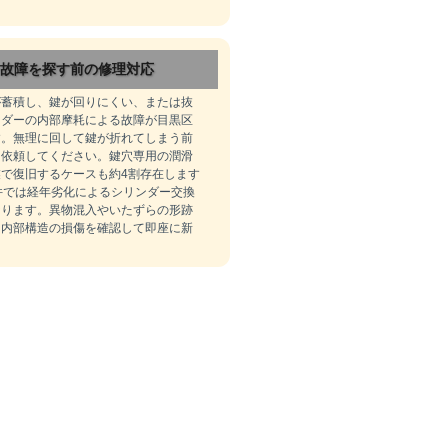
故障を探す前の修理対応
が蓄積し、鍵が回りにくい、または抜
ンダーの内部摩耗による故障が目黒区
す。無理に回して鍵が折れてしまう前
を依頼してください。鍵穴専用の潤滑
で復旧するケースも約4割存在します
件では経年劣化によるシリンダー交換
なります。異物混入やいたずらの形跡
、内部構造の損傷を確認して即座に新
。