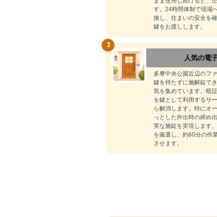
まま使用し続けると、
す。24時間体制で現場
換し、住まいの安全を確
鍵をお渡しします。
3
人気の電
多摩中央公園近辺のフ
鍵を持たずに施解錠で
気を集めています。暗証
を鍵として利用するサ
ら解消します。特にオ
っとした外出時の締め
実な施錠を実現します
を厳選し、約60分の作
させます。