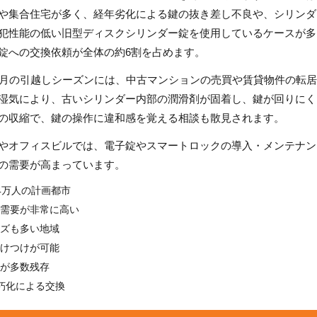
や集合住宅が多く、経年劣化による鍵の抜き差し不良や、シリンダ
犯性能の低い旧型ディスクシリンダー錠を使用しているケースが多
錠への交換依頼が全体の約6割を占めます。
4月の引越しシーズンには、中古マンションの売買や賃貸物件の転
湿気により、古いシリンダー内部の潤滑剤が固着し、鍵が回りにく
の収縮で、鍵の操作に違和感を覚える相談も散見されます。
やオフィスビルでは、電子錠やスマートロックの導入・メンテナン
の需要が高まっています。
4万人の計画都市
需要が非常に高い
ズも多い地域
けつけが可能
が多数残存
朽化による交換