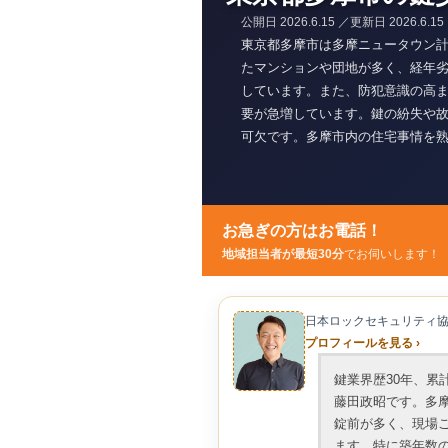
公開日
2026.6.15
／更新日
2026.6.15
東京都多摩市は多摩ニュータウン
たマンションや団地が多く、経年
しています。また、防犯意識の高
要が急増しています。鍵の紛失や
可欠です。多摩市内の住宅事情を
ー選定と正確な施工を実施します
メンテナンスと交換で解決します
お急ぎの方はお電話！
地域担当者が最短30分
でお伺いします！
日本ロックセキュリティ
プロフィールを見る ›
鍵業界歴30年、累計
藤田政昭です。多
錠前が多く、現場
ます。特に築年数