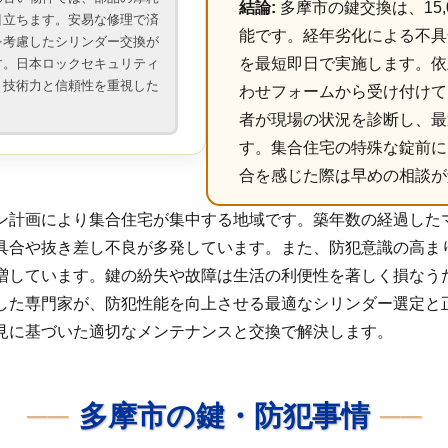
結論:
多摩市の鍵交換は、15,
目立ちます。安易な修理で済
能です。経年劣化による不具
を考慮したシリンダー交換が
を最短即日で実施します。依
す。日本ロックセキュリティ
、技術力と信頼性を重視した
わせフォームから受け付けて
。
者が現場の状況を診断し、最
す。集合住宅の特殊な錠前に
合を感じた際は早めの相談が
ン計画により集合住宅が集中する地域です。築年数の経過した
具合や抜き差し不良が多発しています。また、防犯意識の高ま
増しています。鍵の紛失や故障は生活の利便性を著しく損なう
した専門家が、防犯性能を向上させる最適なシリンダー選定と
見に基づいた適切なメンテナンスと交換で解決します。
多摩市の鍵・防犯事情