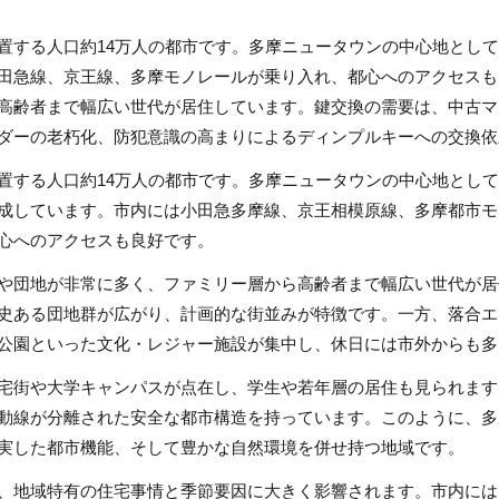
置する人口約14万人の都市です。多摩ニュータウンの中心地とし
田急線、京王線、多摩モノレールが乗り入れ、都心へのアクセスも
高齢者まで幅広い世代が居住しています。鍵交換の需要は、中古マ
ダーの老朽化、防犯意識の高まりによるディンプルキーへの交換依
置する人口約14万人の都市です。多摩ニュータウンの中心地とし
成しています。市内には小田急多摩線、京王相模原線、多摩都市モ
心へのアクセスも良好です。
や団地が非常に多く、ファミリー層から高齢者まで幅広い世代が居
史ある団地群が広がり、計画的な街並みが特徴です。一方、落合エ
公園といった文化・レジャー施設が集中し、休日には市外からも多
宅街や大学キャンパスが点在し、学生や若年層の居住も見られます
動線が分離された安全な都市構造を持っています。このように、多
実した都市機能、そして豊かな自然環境を併せ持つ地域です。
、地域特有の住宅事情と季節要因に大きく影響されます。市内には