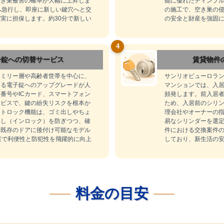
空き巣被害の確率が大幅に上昇しま
能に優れたディンプ
へ急行し、即座に新しい鍵穴へと交
の施工で、空き巣の
実に担保します。約30分で新しい
の安全と財産を強固
4
子錠への切替サービス
賃貸物件
ァミリー層や高齢者世帯を中心に、
サンリオピューロラ
きる電子錠へのアップグレードが人
マンションでは、入
番号やICカード、スマートフォン
頻発します。前入居
ービスで、鍵の紛失リスクを根本か
ため、入居前のシリ
ートロック機能は、ゴミ出しやちょ
理会社やオーナーの
出し（インロック）を防ぎつつ、確
易なシリンダーを選
。既存のドアに後付け可能なモデル
件における交換案件の
業で利便性と防犯性を飛躍的に向上
しており、新生活の
料金の目安