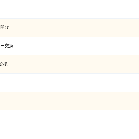
け
鍵開け
ダー交換
交換