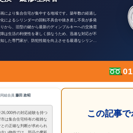
計画により集合住宅が集中する地域です。築年数の経過し
劣化によるシリンダーの回転不具合や抜き差し不良が多発
まりから、旧型の鍵から最新のディンプルキーへの交換需
故障は生活の利便性を著しく損なうため、迅速な対応が不
熟知した専門家が、防犯性能を向上させる最適なシリンダ
。鍵の不具合は放置せず、専門的な知見に基づいた適切な
。
01
協同組合員
藤田 政昭
この記事で
26,000件の対応経験を持つ
摩市は集合住宅特有の複雑な
ごとの正確な判断が求められ
の古い物件では、部品の摩耗