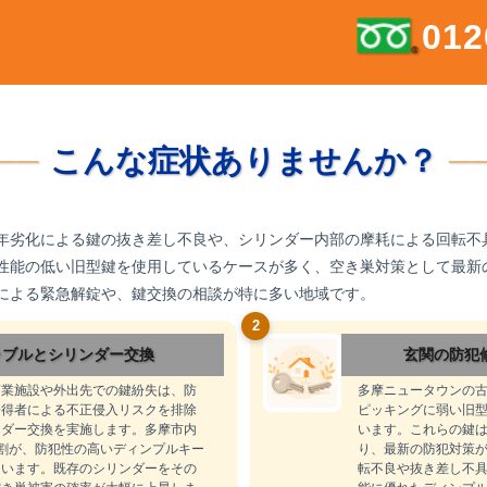
012
こんな症状ありませんか？
年劣化による鍵の抜き差し不良や、シリンダー内部の摩耗による回転不
性能の低い旧型鍵を使用しているケースが多く、空き巣対策として最新
による緊急解錠や、鍵交換の相談が特に多い地域です。
2
ラブルとシリンダー交換
玄関の防犯
商業施設や外出先での鍵紛失は、防
多摩ニュータウンの古
拾得者による不正侵入リスクを排除
ピッキングに弱い旧
ンダー交換を実施します。多摩市内
います。これらの鍵
割が、防犯性の高いディンプルキー
り、最新の防犯対策
ています。既存のシリンダーをその
転不良や抜き差し不