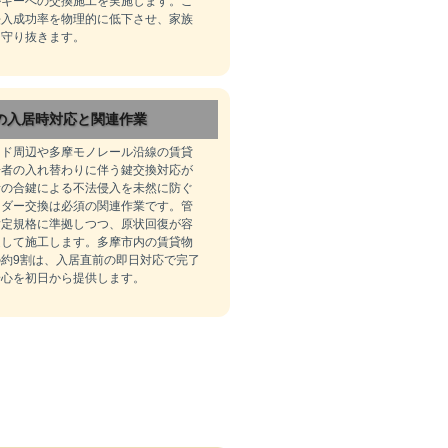
ルキーへの交換施工を実施します。こ
侵入成功率を物理的に低下させ、家族
に守り抜きます。
の入居時対応と関連作業
ンド周辺や多摩モノレール沿線の賃貸
居者の入れ替わりに伴う鍵交換対応が
者の合鍵による不法侵入を未然に防ぐ
ンダー交換は必須の関連作業です。管
指定規格に準拠しつつ、原状回復が容
定して施工します。多摩市内の賃貸物
約9割は、入居直前の即日対応で完了
安心を初日から提供します。