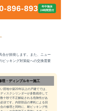
0-896-893
年中無休
24時間受付
具合が頻発します。また、ニュー
のピッキング対策錠への交換需要
修理・ディンプルキー施工
い団地や築20年以上の戸建てでは、
型ディスクシリンダーが多数残存して
は数十秒で不正解錠される危険性があ
が必須です。内部部品の摩耗による回
具合の修理と同時に、耐ピッキング性