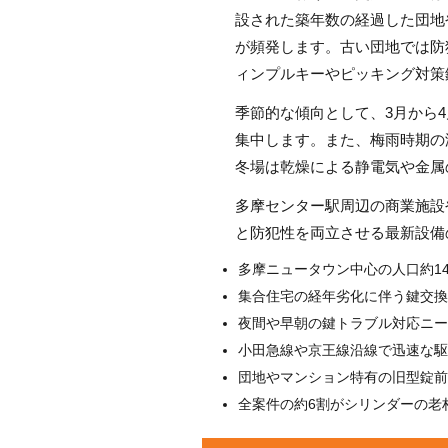
設された築年数の経過した団地
が頻発します。古い団地では防
ィンプルキーやピッキング対策
季節的な傾向として、3月から
集中します。また、梅雨時期の
冬場は乾燥による静電気や金属
多摩センター駅周辺の商業施設
と防犯性を両立させる最新設備
多摩ニュータウン中心の人口約1
集合住宅の経年劣化に伴う鍵交換
夜間や早朝の鍵トラブル対応ニー
小田急線や京王線沿線で迅速な駆
団地やマンション特有の旧型錠前
全案件の約6割がシリンダーの老