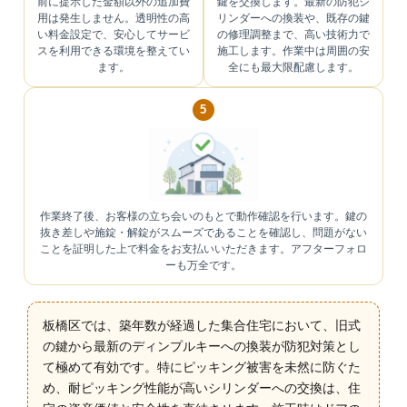
前に提示した金額以外の追加費
鍵を交換します。最新の防犯シ
用は発生しません。透明性の高
リンダーへの換装や、既存の鍵
い料金設定で、安心してサービ
の修理調整まで、高い技術力で
スを利用できる環境を整えてい
施工します。作業中は周囲の安
ます。
全にも最大限配慮します。
5
作業終了後、お客様の立ち会いのもとで動作確認を行います。鍵の
抜き差しや施錠・解錠がスムーズであることを確認し、問題がない
ことを証明した上で料金をお支払いいただきます。アフターフォロ
ーも万全です。
板橋区では、築年数が経過した集合住宅において、旧式
の鍵から最新のディンプルキーへの換装が防犯対策とし
て極めて有効です。特にピッキング被害を未然に防ぐた
め、耐ピッキング性能が高いシリンダーへの交換は、住