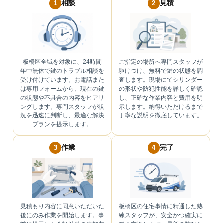
相談
見積
1
2
板橋区全域を対象に、24時間
ご指定の場所へ専門スタッフが
年中無休で鍵のトラブル相談を
駆けつけ、無料で鍵の状態を調
受け付けています。お電話また
査します。現場にてシリンダー
は専用フォームから、現在の鍵
の形状や防犯性能を詳しく確認
の状態や不具合の内容をヒアリ
し、正確な作業内容と費用を明
ングします。専門スタッフが状
示します。納得いただけるまで
況を迅速に判断し、最適な解決
丁寧な説明を徹底しています。
プランを提示します。
作業
完了
3
4
見積もり内容に同意いただいた
板橋区の住宅事情に精通した熟
後にのみ作業を開始します。事
練スタッフが、安全かつ確実に