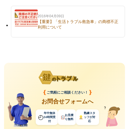
2016年04月09日
【重要】「生活トラブル救急車」の商標不正
利用について
❴
❵
ご気軽にご相談ください！
お問合せフォームへ
年中無休
熟練スタ
◴
お見積
24時間受
ッフ
が対
り
無料
付
応