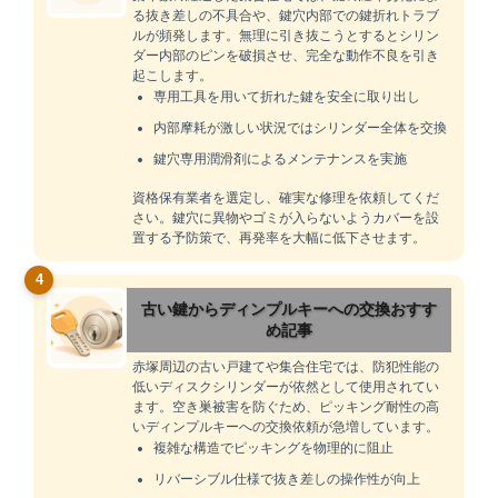
る抜き差しの不具合や、鍵穴内部での鍵折れトラブ
ルが頻発します。無理に引き抜こうとするとシリン
ダー内部のピンを破損させ、完全な動作不良を引き
起こします。
専用工具を用いて折れた鍵を安全に取り出し
内部摩耗が激しい状況ではシリンダー全体を交換
鍵穴専用潤滑剤によるメンテナンスを実施
資格保有業者を選定し、確実な修理を依頼してくだ
さい。鍵穴に異物やゴミが入らないようカバーを設
置する予防策で、再発率を大幅に低下させます。
4
古い鍵からディンプルキーへの交換おすす
め記事
赤塚周辺の古い戸建てや集合住宅では、防犯性能の
低いディスクシリンダーが依然として使用されてい
ます。空き巣被害を防ぐため、ピッキング耐性の高
いディンプルキーへの交換依頼が急増しています。
複雑な構造でピッキングを物理的に阻止
リバーシブル仕様で抜き差しの操作性が向上