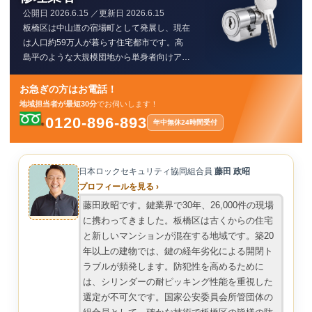
公開日
2026.6.15
／更新日
2026.6.15
板橋区は中山道の宿場町として発展し、現在
は人口約59万人が暮らす住宅都市です。高
島平のような大規模団地から単身者向けアパ
ートまで多様な住宅が密集しており、転居に
伴う鍵交換の需要が年間を通じて安定してい
お急ぎの方はお電話！
ます。特に古いギザギザしたディスクシリン
地域担当者が最短30分
でお伺いします！
ダーから、ピッキング耐性の高いディンプル
0120-896-893
年中無休
24時間受付
キーへの交換依頼が全体の約6割を占めま
す。経年劣化による抜き差しの不具合や防犯
意識の向上を背景に、適切なシリンダー交換
日本ロックセキュリティ協同組合員
藤田 政昭
を実施することで住宅の安全性を維持しま
プロフィールを見る ›
す。板橋区内の住宅環境に適した鍵選定と、
専門知識に基づく迅速な施工が、居住者の生
藤田政昭です。鍵業界で30年、26,000件の現場
活基盤を守る要となります。
に携わってきました。板橋区は古くからの住宅
と新しいマンションが混在する地域です。築20
年以上の建物では、鍵の経年劣化による開閉ト
ラブルが頻発します。防犯性を高めるために
は、シリンダーの耐ピッキング性能を重視した
選定が不可欠です。国家公安委員会所管団体の