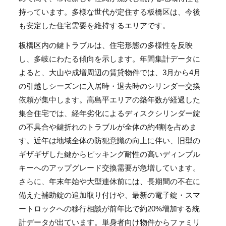
持っています。多様な世代が定住する板橋区は、今後
も安定した住宅需要を維持するエリアです。
板橋区内の鍵トラブルは、住宅形態の多様性を反映
し、多岐にわたる傾向を示します。年間集計データに
よると、大山や成増周辺の賃貸物件では、3月から4月
の引越しシーズンに入居時・退去時のシリンダー交換
依頼が集中します。高島平エリアの築年数が経過した
集合住宅では、経年劣化によるディスクシリンダー錠
の不具合や鍵折れのトラブルが全体の約4割を占めま
す。近年は地域全体の防犯意識の向上に伴い、旧型の
ギザギザした鍵からピッキング耐性の高いディンプル
キーへのアップグレード交換需要が急増しています。
さらに、年末年始や大型連休前には、長期間の不在に
備えた補助錠の追加取り付けや、最新の電子錠・スマ
ートロックへの移行相談が前年比で約20%増加する統
計データが出ています。単身者向け物件からファミリ