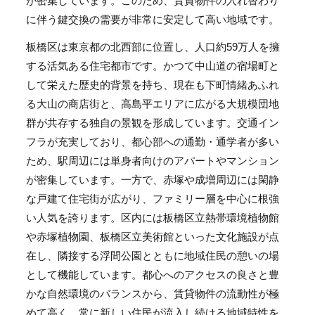
が密集しています。このため、賃貸物件の入れ替わり
に伴う鍵交換の需要が非常に安定して高い地域です。
板橋区は東京都の北西部に位置し、人口約59万人を擁
する活気ある住宅都市です。かつて中山道の宿場町と
して栄えた歴史的背景を持ち、現在も下町情緒あふれ
る大山の商店街と、高島平エリアに広がる大規模団地
群が共存する独自の景観を形成しています。交通イン
フラが充実しており、都心部への通勤・通学者が多い
ため、駅周辺には単身者向けのアパートやマンション
が密集しています。一方で、赤塚や成増周辺には閑静
な戸建て住宅街が広がり、ファミリー層を中心に根強
い人気を誇ります。区内には板橋区立熱帯環境植物館
や赤塚植物園、板橋区立美術館といった文化施設が点
在し、隣接する浮間公園とともに地域住民の憩いの場
として機能しています。都心へのアクセスの良さと豊
かな自然環境のバランスから、賃貸物件の流動性が極
めて高く、常に新しい住民が流入し続ける地域特性を