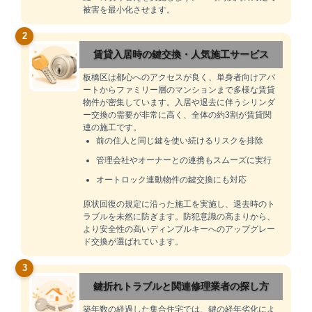
被害を最小化させます。
2
賃貸入居時の鍵交換・人気施工サービス
板橋区は都心へのアクセスが良く、単身者向けアパ
ートからファミリー層のマンションまで多様な賃貸
物件が密集しています。入居や退去に伴うシリンダ
ー交換の需要が非常に高く、全体の約3割が賃貸関
連の施工です。
前の住人と同じ鍵を使い続けるリスクを排除
管理会社やオーナーとの連携もスムーズに実行
オートロック連動物件の鍵交換にも対応
原状回復の規定に沿った施工を実施し、退去時のト
ラブルを未然に防ぎます。防犯意識の高まりから、
より安全性の高いディンプルキーへのアップグレー
ド交換が選ばれています。
3
鍵折れトラブルと関連修理業者の探し方
築年数の経過した集合住宅では、鍵の経年劣化によ