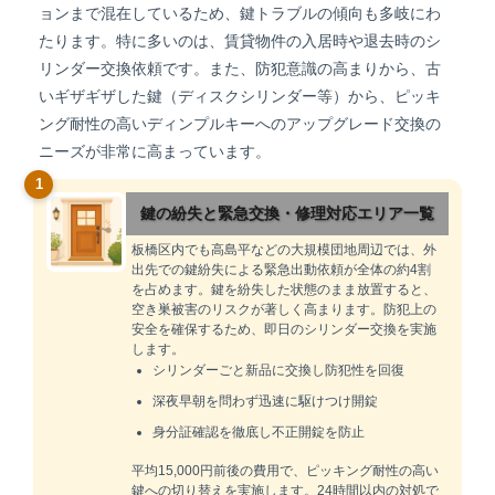
ョンまで混在しているため、鍵トラブルの傾向も多岐にわ
たります。特に多いのは、賃貸物件の入居時や退去時のシ
リンダー交換依頼です。また、防犯意識の高まりから、古
いギザギザした鍵（ディスクシリンダー等）から、ピッキ
ング耐性の高いディンプルキーへのアップグレード交換の
ニーズが非常に高まっています。
1
鍵の紛失と緊急交換・修理対応エリア一覧
板橋区内でも高島平などの大規模団地周辺では、外
出先での鍵紛失による緊急出動依頼が全体の約4割
を占めます。鍵を紛失した状態のまま放置すると、
空き巣被害のリスクが著しく高まります。防犯上の
安全を確保するため、即日のシリンダー交換を実施
します。
シリンダーごと新品に交換し防犯性を回復
深夜早朝を問わず迅速に駆けつけ開錠
身分証確認を徹底し不正開錠を防止
平均15,000円前後の費用で、ピッキング耐性の高い
鍵への切り替えを実施します。24時間以内の対処で