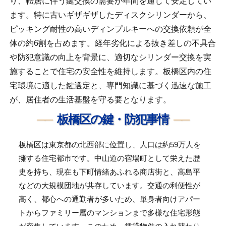
り、転居に伴う鍵交換の需要が年間を通じて安定してい
ます。特に古いギザギザしたディスクシリンダーから、
ピッキング耐性の高いディンプルキーへの交換依頼が全
体の約6割を占めます。経年劣化による抜き差しの不具合
や防犯意識の向上を背景に、適切なシリンダー交換を実
施することで住宅の安全性を維持します。板橋区内の住
宅環境に適した鍵選定と、専門知識に基づく迅速な施工
が、居住者の生活基盤を守る要となります。
板橋区の鍵・防犯事情
板橋区は東京都の北西部に位置し、人口は約59万人を
擁する住宅都市です。中山道の宿場町として栄えた歴
史を持ち、現在も下町情緒あふれる商店街と、高島平
などの大規模団地が共存しています。交通の利便性が
高く、都心への通勤者が多いため、単身者向けアパー
トからファミリー層のマンションまで多様な住宅形態