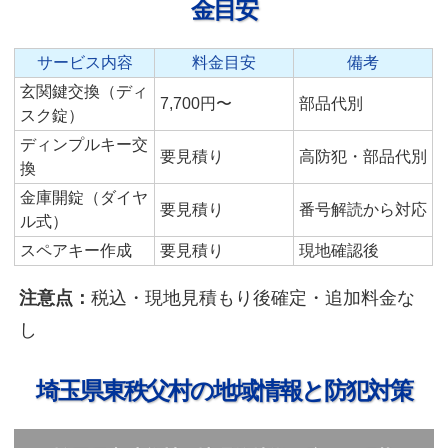
金目安
サービス内容
料金目安
備考
玄関鍵交換（ディ
7,700円〜
部品代別
スク錠）
ディンプルキー交
要見積り
高防犯・部品代別
換
金庫開錠（ダイヤ
要見積り
番号解読から対応
ル式）
スペアキー作成
要見積り
現地確認後
注意点：
税込・現地見積もり後確定・追加料金な
し
埼玉県東秩父村の地域情報と防犯対策