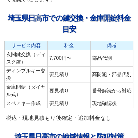
埼玉県日高市での鍵交換・金庫開錠料金
目安
サービス内容
料金
備考
玄関鍵交換（ディ
7,700円〜
部品代別
スク錠）
ディンプルキー交
要見積り
高防犯・部品代別
換
金庫開錠（ダイヤ
要見積り
番号解読から対応
ル式）
スペアキー作成
要見積り
現地確認後
税込・現地見積もり後確定・追加料金なし
埼玉県日高市の地域情報と防犯対策