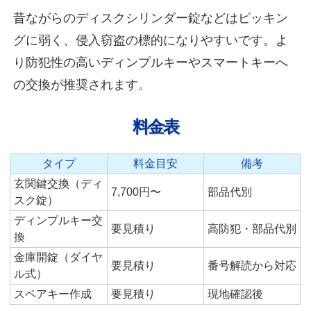
昔ながらのディスクシリンダー錠などはピッキン
グに弱く、侵入窃盗の標的になりやすいです。よ
り防犯性の高いディンプルキーやスマートキーへ
の交換が推奨されます。
料金表
タイプ
料金目安
備考
玄関鍵交換（ディ
7,700円〜
部品代別
スク錠）
ディンプルキー交
要見積り
高防犯・部品代別
換
金庫開錠（ダイヤ
要見積り
番号解読から対応
ル式）
スペアキー作成
要見積り
現地確認後