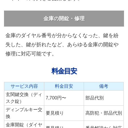
金庫の開錠・修理
金庫のダイヤル番号が分からなくなった、鍵を紛
失した、鍵が折れたなど、あらゆる金庫の開錠や
修理に対応可能です。
料金目安
サービス内容
料金目安
備考
玄関鍵交換（ディ
7,700円〜
部品代別
スク錠）
ディンプルキー交
要見積り
高防犯・部品代別
換
金庫開錠（ダイヤ