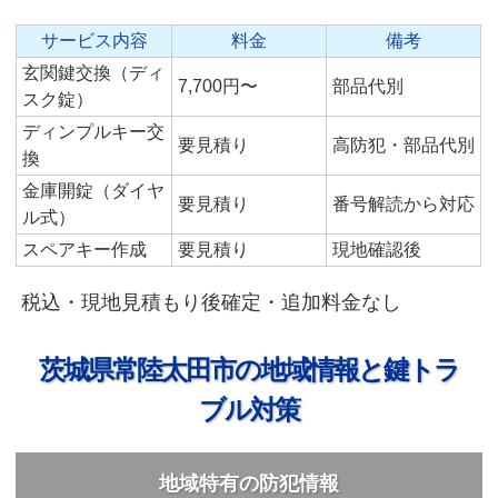
サービス内容
料金
備考
玄関鍵交換（ディ
7,700円〜
部品代別
スク錠）
ディンプルキー交
要見積り
高防犯・部品代別
換
金庫開錠（ダイヤ
要見積り
番号解読から対応
ル式）
スペアキー作成
要見積り
現地確認後
税込・現地見積もり後確定・追加料金なし
茨城県常陸太田市の地域情報と鍵トラ
ブル対策
地域特有の防犯情報