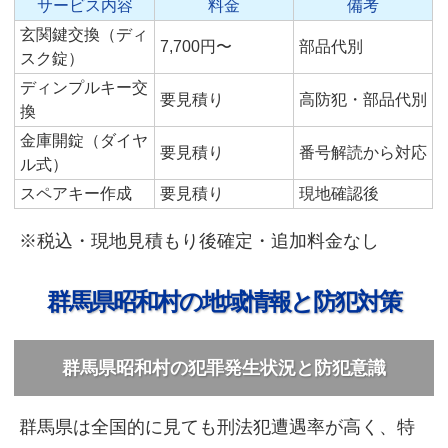
サービス内容
料金
備考
玄関鍵交換（ディ
7,700円〜
部品代別
スク錠）
ディンプルキー交
要見積り
高防犯・部品代別
換
金庫開錠（ダイヤ
要見積り
番号解読から対応
ル式）
スペアキー作成
要見積り
現地確認後
※税込・現地見積もり後確定・追加料金なし
群馬県昭和村の地域情報と防犯対策
群馬県昭和村の犯罪発生状況と防犯意識
群馬県は全国的に見ても刑法犯遭遇率が高く、特