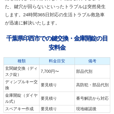
た、鍵穴が回らないといったトラブルは突然発生
します。24時間365日対応の生活トラブル救急車
が迅速に解決いたします。
千葉県印西市での鍵交換・金庫開錠の目
安料金
種類
料金目安
備考
玄関鍵交換（ディ
7,700円〜
部品代別
スク錠）
ディンプルキー交
要見積り
高防犯・部品代別
換
金庫開錠（ダイヤ
要見積り
番号解読から対応
ル式）
スペアキー作成
要見積り
現地確認後