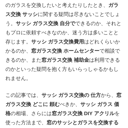
のガラスを交換したいと考えたりしたとき、
ガラ
ス交換 サッシ
に関する疑問は尽きないことでしょ
う。
サッシ ガラス交換 自分で
できるのか、それと
もプロに依頼すべきなのか、迷う方は多いことと
存じます。
サッシ ガラス交換費用
はどれくらいか
かるのか、
窓ガラス交換 ホームセンター
で相談で
きるのか、また
窓ガラス交換 補助金
は利用できる
のかといった疑問を抱く方もいらっしゃるかもし
れません。
この記事では、
サッシ ガラス交換の 仕方
から、
窓
ガラス交換 どこに 頼む
べきか、
サッシ ガラス 価
格
の相場、さらには
窓ガラス交換 DIY アクリル
を
使った方法まで、
窓のサッシとガラスを交換する