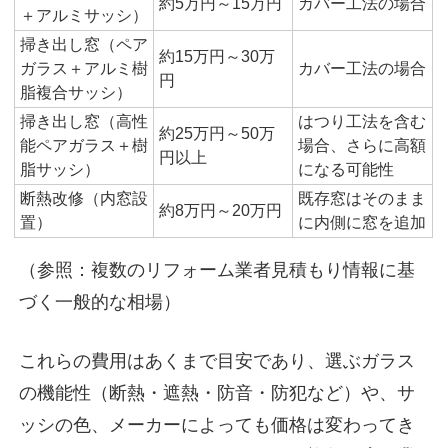
約5万円～15万円
カバー工法の場合
＋アルミサッシ）
掃き出し窓（ペア
約15万円～30万
ガラス＋アルミ樹
カバー工法の場合
円
脂複合サッシ）
掃き出し窓（高性
はつり工法を含む
約25万円～50万
能ペアガラス＋樹
場合、さらに高額
円以上
脂サッシ）
になる可能性
断熱改修（内窓設
既存窓はそのまま
約8万円～20万円
置）
に内側に窓を追加
（参照：複数のリフォーム業者見積もり情報に基
づく一般的な相場）
これらの費用はあくまで目安であり、選ぶガラス
の機能性（断熱・遮熱・防音・防犯など）や、サ
ッシの色、メーカーによっても価格は変わってき