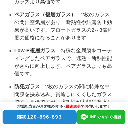
ガラスより高価です。
ペアガラス（複層ガラス）
：2枚のガラス
の間に空気層があり、断熱性や結露防止効
果が高いです。フロートガラスの2～3倍程
度の価格になることがあります。
Low-E複層ガラス
：特殊な金属膜をコーテ
ィングしたペアガラスで、遮熱・断熱性能
がさらに向上します。ペアガラスよりも高
価です。
防犯ガラス
：2枚のガラスの間に特殊な中
間膜を挟み込み、貫通しにくくしたガラス
です。高価ですが、防犯性が大幅に向上し
地域担当者がお客様のお宅へ
最速30分
でお伺いします！
ます。
0120-896-893
LINEで今すぐ相談
防音ガラス
：異なる厚みのガラスを組み合