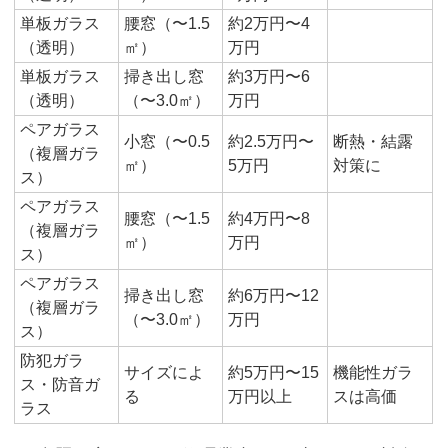
単板ガラス
腰窓（〜1.5
約2万円〜4
（透明）
㎡）
万円
単板ガラス
掃き出し窓
約3万円〜6
（透明）
（〜3.0㎡）
万円
ペアガラス
小窓（〜0.5
約2.5万円〜
断熱・結露
（複層ガラ
㎡）
5万円
対策に
ス）
ペアガラス
腰窓（〜1.5
約4万円〜8
（複層ガラ
㎡）
万円
ス）
ペアガラス
掃き出し窓
約6万円〜12
（複層ガラ
（〜3.0㎡）
万円
ス）
防犯ガラ
サイズによ
約5万円〜15
機能性ガラ
ス・防音ガ
る
万円以上
スは高価
ラス