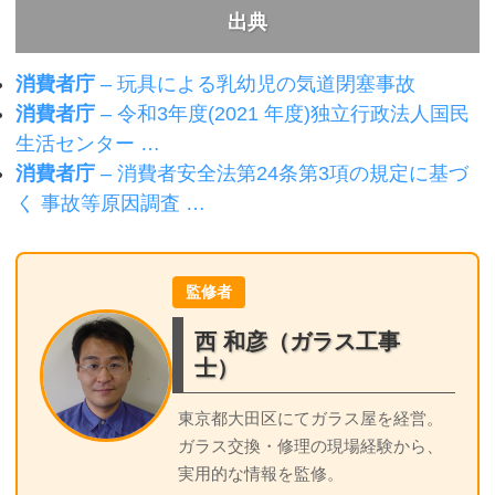
出典
消費者庁
– 玩具による乳幼児の気道閉塞事故
消費者庁
– 令和3年度(2021 年度)独立行政法人国民
生活センター …
消費者庁
– 消費者安全法第24条第3項の規定に基づ
く 事故等原因調査 …
監修者
西 和彦（ガラス工事
士）
東京都大田区にてガラス屋を経営。
ガラス交換・修理の現場経験から、
実用的な情報を監修。