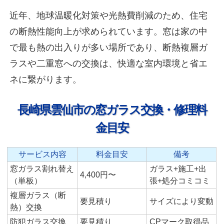
近年、地球温暖化対策や光熱費削減のため、住宅
の断熱性能向上が求められています。窓は家の中
で最も熱の出入りが多い場所であり、断熱複層ガ
ラスや二重窓への交換は、快適な室内環境と省エ
ネに繋がります。
長崎県雲仙市の窓ガラス交換・修理料
金目安
サービス内容
料金目安
備考
窓ガラス割れ替え
ガラス+施工+出
4,400円〜
（単板）
張+処分コミコミ
複層ガラス（断
要見積り
サイズにより変動
熱）交換
防犯ガラス交換
要見積り
CPマーク取得品