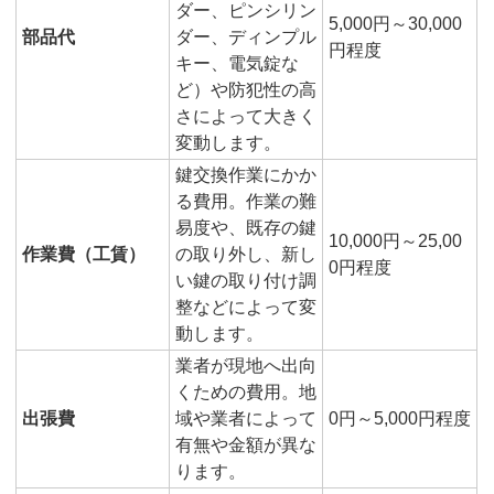
ダー、ピンシリン
5,000円～30,000
部品代
ダー、ディンプル
円程度
キー、電気錠な
ど）や防犯性の高
さによって大きく
変動します。
鍵交換作業にかか
る費用。作業の難
易度や、既存の鍵
10,000円～25,00
作業費（工賃）
の取り外し、新し
0円程度
い鍵の取り付け調
整などによって変
動します。
業者が現地へ出向
くための費用。地
出張費
域や業者によって
0円～5,000円程度
有無や金額が異な
ります。