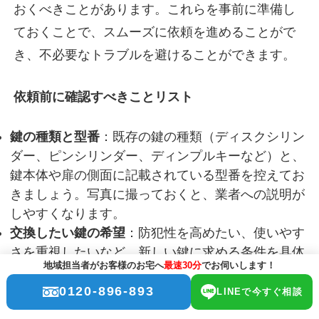
おくべきことがあります。これらを事前に準備し
ておくことで、スムーズに依頼を進めることがで
き、不必要なトラブルを避けることができます。
依頼前に確認すべきことリスト
鍵の種類と型番
：既存の鍵の種類（ディスクシリン
ダー、ピンシリンダー、ディンプルキーなど）と、
鍵本体や扉の側面に記載されている型番を控えてお
きましょう。写真に撮っておくと、業者への説明が
しやすくなります。
交換したい鍵の希望
：防犯性を高めたい、使いやす
さを重視したいなど、新しい鍵に求める条件を具体
地域担当者がお客様のお宅へ
最速30分
でお伺いします！
的に伝えます。
予算
：ある程度の予算を伝えておくことで、その範
0120-896-893
LINEで今すぐ相談
囲内で最適な鍵を提案してもらいやすくなります。