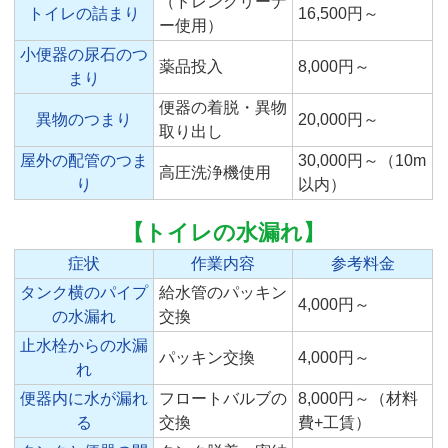
（ドレンクリーナ
トイレの詰まり
16,500円～
ー使用）
小便器の尿石のつ
薬品投入
8,000円～
まり
便器の着脱・異物
異物のつまり
20,000円～
取り出し
屋外の配管のつま
30,000円～（10m
高圧洗浄機使用
り
以内）
【トイレの水漏れ】
症状
作業内容
参考料金
タンク横のパイプ
給水管のパッキン
4,000円～
の水漏れ
交換
止水栓からの水漏
パッキン交換
4,000円～
れ
便器内に水が漏れ
フロートバルブの
8,000円～（材料
る
交換
費+工賃）