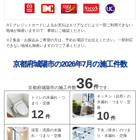
※1 クレジットカードによるお支払はエリアなどにより一部ご利用できない
地域が御座いますので、事前にご確認ください。
※2 集金・お振込みご希望の方は、予めお電話でお伝えください。一部対応
できない地域も御座いますのでご了承ください。
京都府城陽市の2026年7月の施工件数
36
件
京都府城陽市の
施工件数
です。
キッチン（台所）の
トイレの水漏れ・つ
水漏れ・つまり・交
まり・交換
換
12
10
件
件
浴室・洗面の水漏
下水（排水）のつま
れ・つまり・交換
り・水漏れ・交換