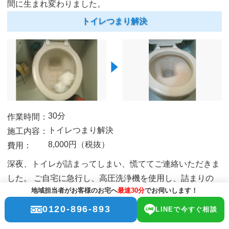
間に生まれ変わりました。
トイレつまり解決
30分
作業時間：
トイレつまり解決
施工内容：
8,000円（税抜）
費用：
深夜、トイレが詰まってしまい、慌ててご連絡いただきま
した。
ご自宅に急行し、高圧洗浄機を使用し、詰まりの
地域担当者がお客様のお宅へ
最速30分
でお伺いします！
原因となっていたトイレットペーパーの塊を徹底的に除
去。
迅速に対応したことで、お客様にもお喜びいただき
0120-896-893
LINEで今すぐ相談
ました。