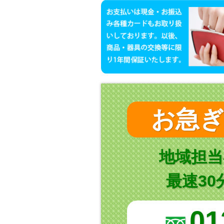
お急ぎ
地域担当
最速3
01