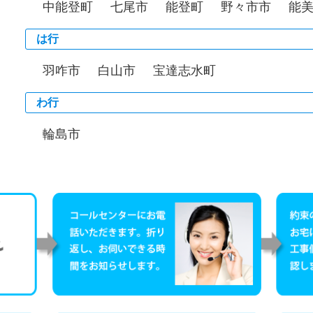
中能登町
七尾市
能登町
野々市市
能
は行
羽咋市
白山市
宝達志水町
わ行
輪島市