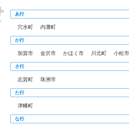
あ行
穴水町
内灘町
か行
加賀市
金沢市
かほく市
川北町
小松
さ行
志賀町
珠洲市
た行
津幡町
な行