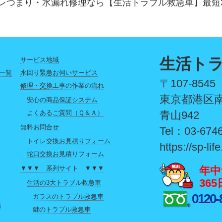
レつまり・水漏れ修理なら【生活トラブル救急車】最短
生活ト
サービス地域
一覧
水回り緊急お伺いサービス
〒107-8545
修理・交換工事の作業の流れ
東京都港区南
安心の商品保証システム
よくあるご質問（Ｑ＆Ａ）
青山942
無料お問合せ
Tel：03-674
トイレ交換お見積りフォーム
https://sp-life
蛇口交換お見積りフォーム
年中
▼▼▼ 系列サイト ▼▼▼
36
生活の3大トラブル救急車
0120-
ガラスのトラブル救急車
場
鍵のトラブル救急車