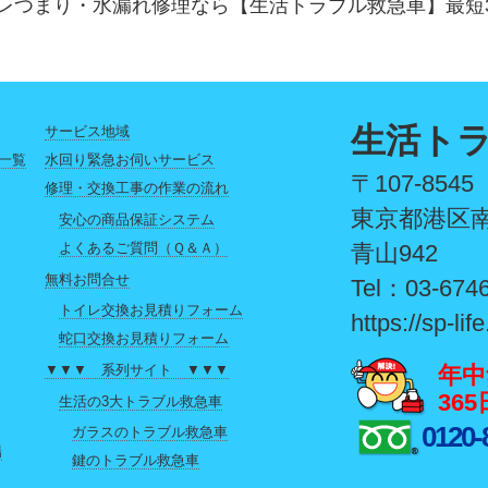
レつまり・水漏れ修理なら【生活トラブル救急車】最短
生活ト
サービス地域
一覧
水回り緊急お伺いサービス
〒107-8545
修理・交換工事の作業の流れ
東京都港区南
安心の商品保証システム
よくあるご質問（Ｑ＆Ａ）
青山942
無料お問合せ
Tel：03-674
トイレ交換お見積りフォーム
https://sp-life
蛇口交換お見積りフォーム
年中
▼▼▼ 系列サイト ▼▼▼
36
生活の3大トラブル救急車
0120-
ガラスのトラブル救急車
場
鍵のトラブル救急車