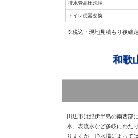
排水管高圧洗浄
トイレ便器交換
※税込・現地見積もり後確
和歌
田辺市は紀伊半島の南西部
水、表流水など多岐にわた
りますが、浄水場によって